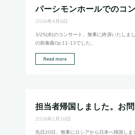
パーシモンホールでのコ
2026年4月8日
3/25(水)のコンサート、無事に終演いた
の前奏曲Op.11-13でした。
"パ
Read more
ー
シ
モ
ン
ホ
担当者帰国しました。お問
ー
ル
2026年2月28日
で
先日20日、無事にロシアから日本へ帰国しま
の