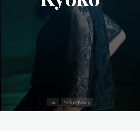
ホ
投稿者: Kyoko
ー
ム