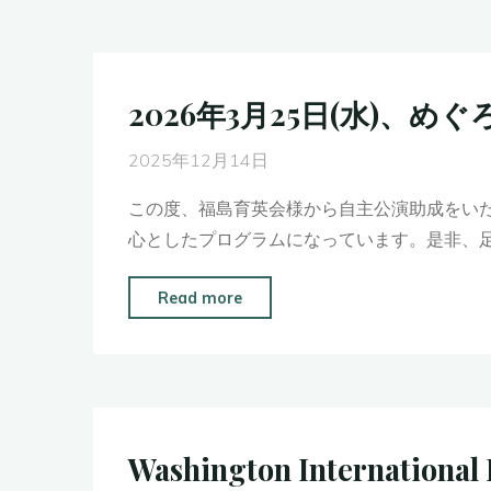
は
せ
あ
担
番
り
当
号
が
者
2026年3月25日(水)
再
と
国
開
う
内
2025年12月14日
し
ご
不
て
この度、福島育英会様から自主公演助成をい
ざ
在
お
心としたプログラムになっています。是非、足
い
の
り
ま
た
ま
"2026
Read more
し
め、
す。"
年
た。"
3/25
3
主
月
催
25
公
日
Washington Internationa
演
(水)、