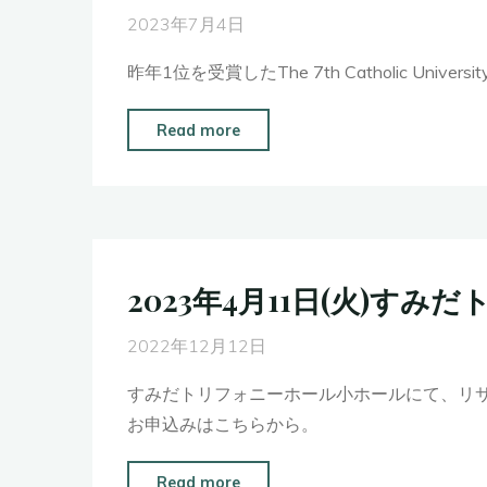
お
め
2023年7月4日
問
ぐ
い
昨年1位を受賞したThe 7th Catholic University 
ろ
合
パ
わ
"Washington
Read more
ー
せ
International
シ
に
Piano
モ
つ
Festival
ン
き
–
ホ
ま
Young
2023年4月11日(火)
ー
し
Artist
ル
て
Series
2022年12月12日
に
ご
出
て
すみだトリフォニーホール小ホールにて、リ
案
演
ソ
お申込みはこちらから。
内"
延
ロ
期
リ
"2023
Read more