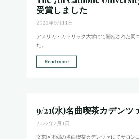
情
ー
受賞しました
報
ル
解
2022年8月11日
に
禁"
て
アメリカ・カトリック大学にて開催された同コン
ソ
た。
ロ
リ
"The
Read more
サ
7th
イ
Catholic
タ
University
ル
of
決
America
9/21(水)名曲喫茶カデン
定！"
International
Piano
2022年7月1日
Competition
文京区本郷の名曲喫茶カデンツァにてサロン