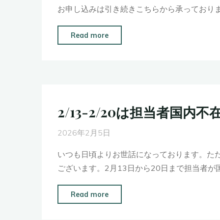
お申し込みは引き続きこちらから承っておりま
コ
ン
"担
Read more
サ
当
ー
者
ト
帰
終
国
演
し
2/13-2/20は担当者国
い
ま
た
し
2026年2月5日
し
た。
ま
いつも日頃よりお世話になっております。ただ
お
し
ございます。2月13日から20日まで担当者が
問
た。
い
ご
"2/13-
Read more
合
来
2/20
わ
場