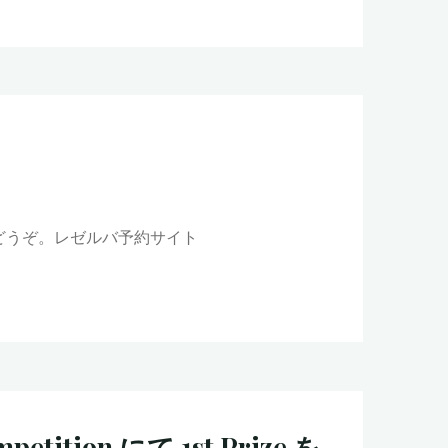
らどうぞ。レゼルバ予約サイト
ompetition にて 1st Prize を