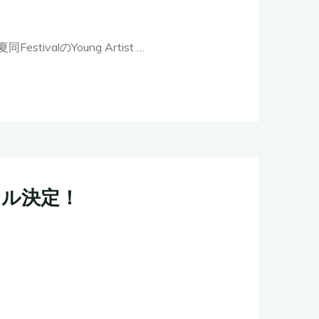
同FestivalのYoung Artist …
タル決定！