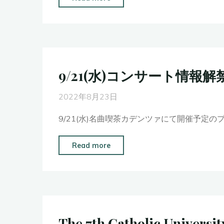
の
サ
年
お
イ
4
知
タ
月
ら
ル
11
せ"
開
日
9/21(水)コンサート情報解
催
(火)
決
す
2022年8月23日
定！"
み
9/21(水)名曲喫茶カデンツァにて開催予定
だ
ト
"9/21(水)
Read more
リ
コ
フ
ン
ォ
サ
ニ
ー
ー
ト
The 7th Catholic Universi
ホ