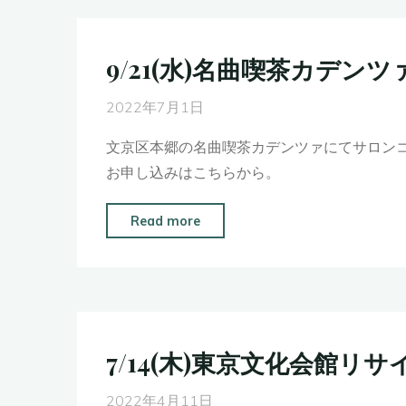
サ
ニ
ル
ー
ー
開
ト
9/21(水)名曲喫茶カデン
ホ
催
情
ー
決
報
2022年7月1日
ル
定！"
解
に
文京区本郷の名曲喫茶カデンツァにてサロン
禁"
て
お申し込みはこちらから。
ソ
ロ
"9/21(水)
Read more
リ
名
サ
曲
イ
喫
タ
茶
ル
カ
7/14(木)東京文化会館リサ
決
デ
定！"
ン
2022年4月11日