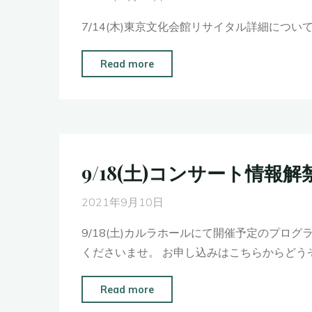
ツ
7/14(木)東京文化会館リサイタル詳細につ
ァ
サ
"7/14(木)
Read more
ロ
東
ン
京
コ
文
ン
化
サ
会
9/18(土)コンサート情報解
ー
館
ト
リ
2021年9月10日
シ
サ
リ
9/18(土)カルラホールにて開催予定のプ
イ
ー
くださいませ。 お申し込みはこちらからどうぞ。http
タ
ズ"
ル"
"9/18(土)
Read more
コ