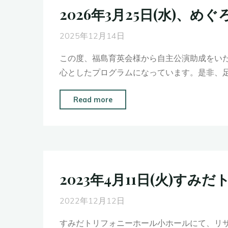
2026年3月25日(水)
2025年12月14日
この度、福島育英会様から自主公演助成をい
心としたプログラムになっています。是非、足
"2026
Read more
年
3
月
25
日
2023年4月11日(火)
(水)、
め
2022年12月12日
ぐ
すみだトリフォニーホール小ホールにて、リ
ろ