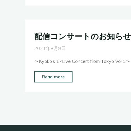
ン
サ
ー
ト
配信コンサートのお知ら
情
報
2021年8月9日
解
〜Kyoko’s 17Live Concert from Tokyo
禁"
"配
Read more
信
コ
ン
サ
ー
ト