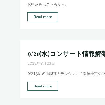
お申込みはこちらから。
パ
ー
"2023
Read more
シ
年
モ
4
ン
月
ホ
11
ー
日
9/21(水)コンサート情報解
ル
(火)
に
す
2022年8月23日
て
み
ソ
9/21(水)名曲喫茶カデンツァにて開催予定
だ
ロ
ト
リ
"9/21(水)
Read more
リ
サ
コ
フ
イ
ン
ォ
タ