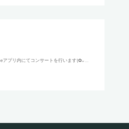
チップ制 17liveアプリ内にてコンサートを行います(✿ᴗ …