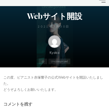
コ
和
Uncategorized
ン
光
Webサイト開設
テ
市・
ン
2021年7月30日
ツ
東京
へ
都
ス
内
キ
ピア
ッ
Kyoko
プ
ノレ
ホ
Uncategorized
ー
ッス
ム
ン |
この度、ピアニスト赤塚響子の公式Webサイトを開設いたしまし
赤塚
た。
どうぞよろしくお願いいたします。
響
子
コメントを残す